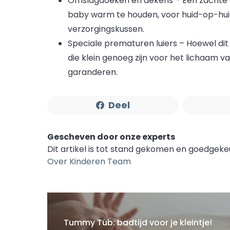
Omslagdoeken en dekens – Een zachte o
baby warm te houden, voor huid-op-huid
verzorgingskussen.
Speciale prematuren luiers – Hoewel dit 
die klein genoeg zijn voor het lichaam
garanderen.
Deel
Gescheven door onze experts
Dit artikel is tot stand gekomen en goedgek
Over Kinderen Team
Tummy Tub: badtijd voor je kleintje!