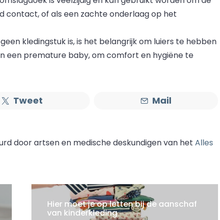
mslagdoek is veelzijdig en kan gebruikt worden om de
 contact, of als een zachte onderlaag op het
geen kledingstuk is, is het belangrijk om luiers te hebben
 van een premature baby, om comfort en hygiëne te
Tweet
Mail
eurd door artsen en medische deskundigen van het
Alles
Hier moet je op letten bij de aanschaf
van kinderkleding