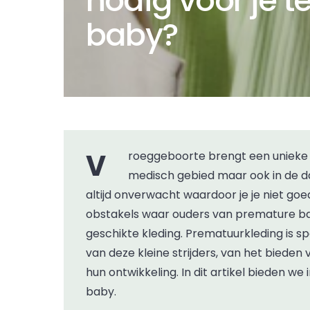
nodig voor je 
baby?
Vroeggeboorte brengt een unieke reeks uitdagingen met zich mee, niet alleen op
medisch gebied maar ook in de da
altijd onverwacht waardoor je je niet go
obstakels waar ouders van premature bab
geschikte kleding. Prematuurkleding is 
van deze kleine strijders, van het bied
hun ontwikkeling. In dit artikel bieden we
baby.