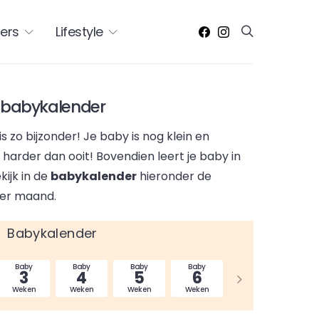
ers
Lifestyle
& babykalender
is zo bijzonder! Je baby is nog klein en
harder dan ooit! Bovendien leert je baby in
kijk in de
babykalender
hieronder de
per maand.
Babykalender
Baby
Baby
Baby
Baby
Baby
Bab
3
4
5
6
7
8
Weken
Weken
Weken
Weken
Weken
Wek