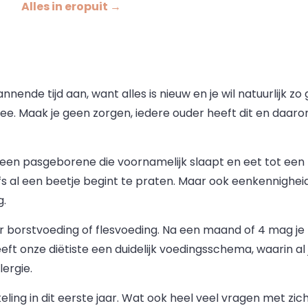
Alles in eropuit →
nende tijd aan, want alles is nieuw en je wil natuurlijk z
. Maak je geen zorgen, iedere ouder heeft dit en daarom z
n een pasgeborene die voornamelijk slaapt en eet tot een m
lfs al een beetje begint te praten. Maar ook eenkennighe
g.
r borstvoeding of flesvoeding. Na een maand of 4 mag je 
eft onze diëtiste een duidelijk voedingsschema, waarin 
ergie.
ling in dit eerste jaar. Wat ook heel veel vragen met zic