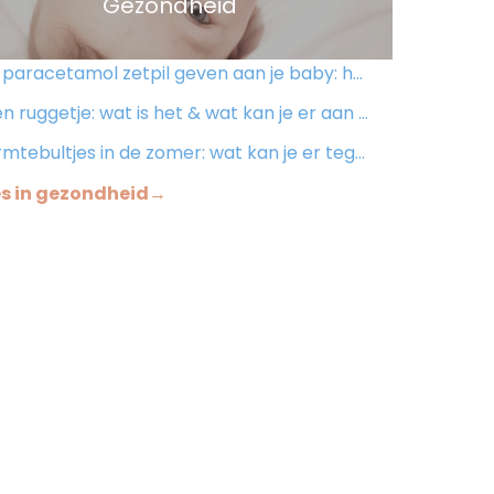
Gezondheid
aracetamol zetpil geven aan je baby: hoe en wanneer doe je dat?
 ruggetje: wat is het & wat kan je er aan doen?
tebultjes in de zomer: wat kan je er tegen doen?
es in gezondheid→