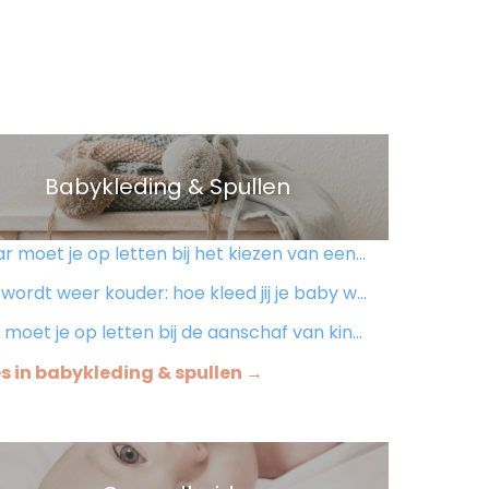
Babykleding & Spullen
moet je op letten bij het kiezen van een lichte kinderwagen?
wordt weer kouder: hoe kleed jij je baby warm aan?
 moet je op letten bij de aanschaf van kinderkleding
es in babykleding & spullen →