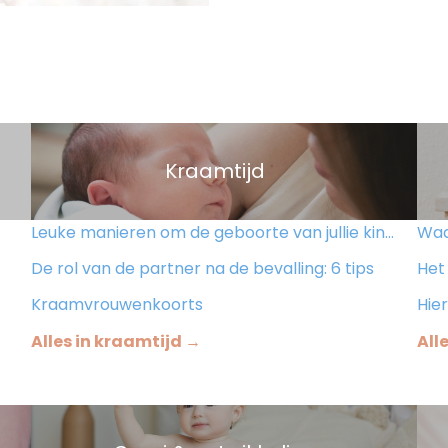
Kraamtijd
Leuke manieren om de geboorte van jullie kindje aan te kondigen
Waar 
De rol van de partner na de bevalling: 6 tips
Het 
Kraamvrouwenkoorts
Hier
Alles in kraamtijd →
All