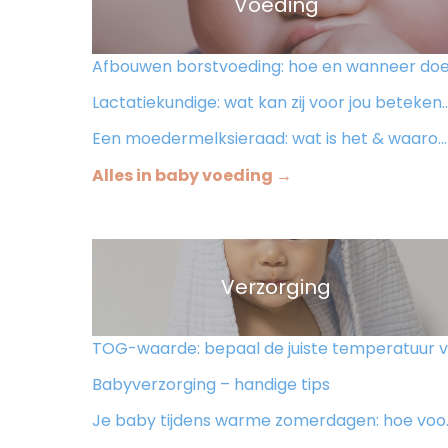
Voeding
Afbouwen borstvoeding: hoe en wanneer doe je dat
Lactatiekundige: wat kan zij voor jou betekenen?
Een moedermelksieraad: wat is het & waarom zou je dit willen hebben?
Alles in baby voeding →
Verzorging
TOG-waarde: bepaal de juiste temperatuur voor je baby
Babyverzorging – handige tips
Je baby tijdens warme zomerdagen: hoe voorkom je oververhitting & uitdroging