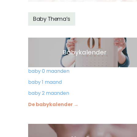
Baby Thema’s
Babykalender
baby 0 maanden
baby 1 maand
baby 2 maanden
De babykalender →