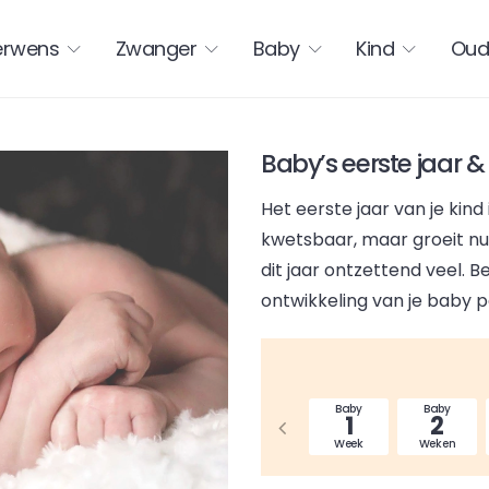
erwens
Zwanger
Baby
Kind
Oud
Baby’s eerste jaar 
Het eerste jaar van je kind 
kwetsbaar, maar groeit nu 
dit jaar ontzettend veel. Be
ontwikkeling van je baby 
by
Baby
Baby
Baby
Baby
Baby
8
9
10
11
1
2
den
Maanden
Maanden
Maanden
Week
Weken