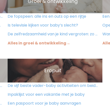
Groei & ontwikkeling
?
De fopspeen: alle ins en outs op een rijtje
Een p
Is televisie kijken voor baby’s slecht?
Open
De zelfredzaamheid van je kind vergroten: zo doe je dat!
Warm
Alles in groei & ontwikkeling→
All
Eropuit
De vijf beste vader-baby activiteiten om beiden van te genieten
Inpaklijst voor een vakantie met je baby
Een paspoort voor je baby aanvragen