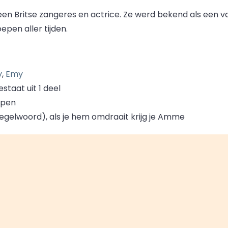
een Britse zangeres en actrice. Ze werd bekend als een 
pen aller tijden.
y
,
Emy
taat uit 1 deel
epen
gelwoord), als je hem omdraait krijg je Amme
a