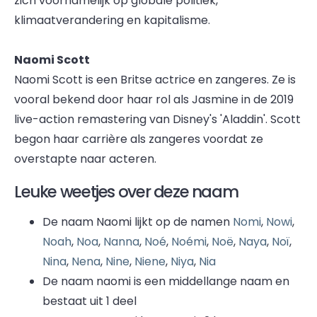
zich voornamelijk op globale politiek,
klimaatverandering en kapitalisme.
Naomi Scott
Naomi Scott is een Britse actrice en zangeres. Ze is
vooral bekend door haar rol als Jasmine in de 2019
live-action remastering van Disney's 'Aladdin'. Scott
begon haar carrière als zangeres voordat ze
overstapte naar acteren.
Leuke weetjes over deze naam
De naam Naomi lijkt op de namen
Nomi
,
Nowi
,
Noah
,
Noa
,
Nanna
,
Noé
,
Noémi
,
Noë
,
Naya
,
Noï
,
Nina
,
Nena
,
Nine
,
Niene
,
Niya
,
Nia
De naam naomi is een middellange naam en
bestaat uit 1 deel