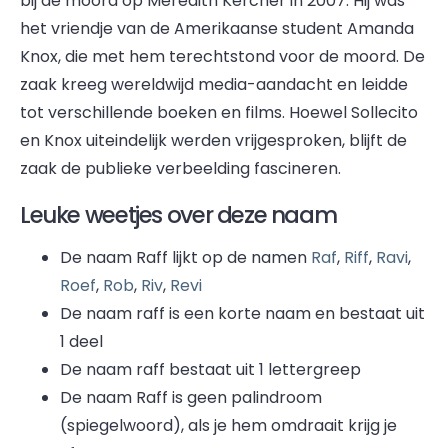
bij de moord op Meredith Kercher in 2007. Hij was
het vriendje van de Amerikaanse student Amanda
Knox, die met hem terechtstond voor de moord. De
zaak kreeg wereldwijd media-aandacht en leidde
tot verschillende boeken en films. Hoewel Sollecito
en Knox uiteindelijk werden vrijgesproken, blijft de
zaak de publieke verbeelding fascineren.
Leuke weetjes over deze naam
De naam Raff lijkt op de namen
Raf
,
Riff
,
Ravi
,
Roef
,
Rob
,
Riv
,
Revi
De naam raff is een korte naam en bestaat uit
1 deel
De naam raff bestaat uit 1 lettergreep
De naam Raff is geen palindroom
(spiegelwoord), als je hem omdraait krijg je