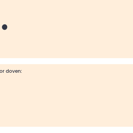
e
oor doven: