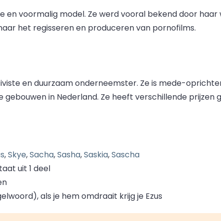
fe en voormalig model. Ze werd vooral bekend door haar 
er naar het regisseren en produceren van pornofilms.
viste en duurzaam onderneemster. Ze is mede-oprichter
che gebouwen in Nederland. Ze heeft verschillende prijz
us
,
Skye
,
Sacha
,
Sasha
,
Saskia
,
Sascha
at uit 1 deel
en
lwoord), als je hem omdraait krijg je Ezus