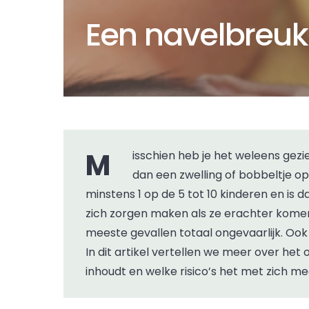
Een navelbreuk
Misschien heb je het weleens gezien bij een baby of jong kind: een navelbreuk. Je ziet
dan een zwelling of bobbeltje op
minstens 1 op de 5 tot 10 kinderen en is 
zich zorgen maken als ze erachter komen 
meeste gevallen totaal ongevaarlijk. Ook h
In dit artikel vertellen we meer over het
inhoudt en welke risico’s het met zich m