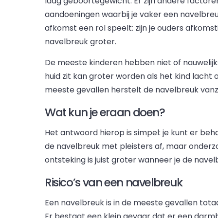
laag geboortegewicht. Er zijn andere factoren
aandoeningen waarbij je vaker een navelbreuk 
afkomst een rol speelt: zijn je ouders afkoms
navelbreuk groter.
De meeste kinderen hebben niet of nauwelijk
huid zit kan groter worden als het kind lacht o
meeste gevallen herstelt de navelbreuk vanze
Wat kun je eraan doen?
Het antwoord hierop is simpel: je kunt er be
de navelbreuk met pleisters af, maar onderzo
ontsteking is juist groter wanneer je de navel
Risico’s van een navelbreuk
Een navelbreuk is in de meeste gevallen tota
Er bestaat een klein gevaar dat er een darm