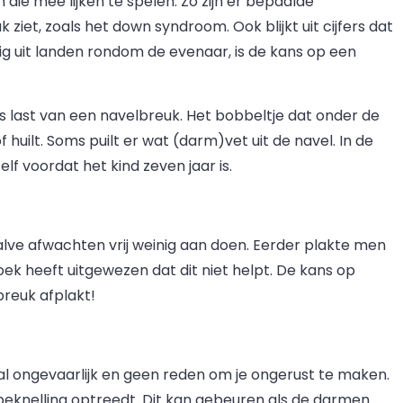
 die mee lijken te spelen. Zo zijn er bepaalde
ziet, zoals het down syndroom. Ook blijkt uit cijfers dat
tig uit landen rondom de evenaar, is de kans op een
s last van een navelbreuk. Het bobbeltje dat onder de
f huilt. Soms puilt er wat (darm)vet uit de navel. In de
lf voordat het kind zeven jaar is.
halve afwachten vrij weinig aan doen. Eerder plakte men
ek heeft uitgewezen dat dit niet helpt. De kans op
breuk afplakt!
al ongevaarlijk en geen reden om je ongerust te maken.
beknelling optreedt. Dit kan gebeuren als de darmen