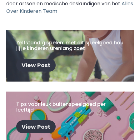
door artsen en medische deskundigen van het
Alles
Over Kinderen Team
Zelfstandig spelen: met dit speelgoed hou
jij je kinderen urenlang zoet!
View Post
Tips voor leuk buitenspeelgoed per
leeftijd
View Post