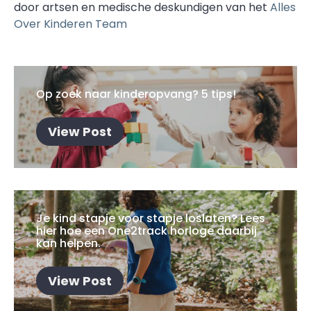
door artsen en medische deskundigen van het
Alles
Over Kinderen Team
Op zoek naar kinderopvang? 5 tips!
View Post
Je kind stapje voor stapje loslaten? Lees
hier hoe een One2track horloge daarbij
kan helpen.
View Post