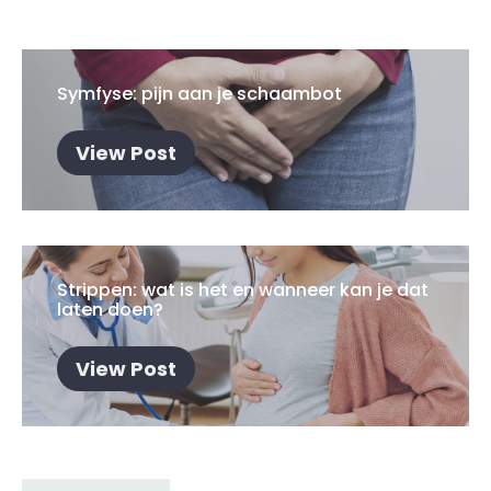
Symfyse: pijn aan je schaambot
View Post
Strippen: wat is het en wanneer kan je dat
laten doen?
View Post