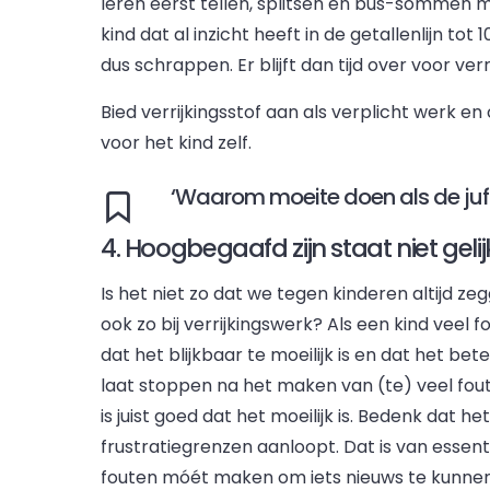
leren eerst tellen, splitsen en bus-somme
kind dat al inzicht heeft in de getallenlijn to
dus schrappen. Er blijft dan tijd over voor verri
Bied verrijkingsstof aan als verplicht werk en
voor het kind zelf.
‘Waarom moeite doen als de juf h
4. Hoogbegaafd zijn staat niet geli
Is het niet zo dat we tegen kinderen altijd ze
ook zo bij verrijkingswerk? Als een kind veel 
dat het blijkbaar te moeilijk is en dat het bet
laat stoppen na het maken van (te) veel foute
is juist goed dat het moeilijk is. Bedenk dat h
frustratiegrenzen aanloopt. Dat is van essent
fouten móét maken om iets nieuws te kunnen. 