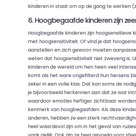
kinderen in staat om op de gang te werken (z
6. Hoogbegaafde kinderen zijn zee
Hoogbegaafde kinderen zijn hoogsensitieve ki
met hoogsensitiviteit. Of vind je dat hoogsen
aanstellen en zich gewoon moeten aanpassen 
weten dat hoogsensitiviteit niet zweverig is. 
kinderen de wereld om hen heen veel intens
komt als het ware ongefilterd hun hersens binn
zeker in een volle klas. Dat kan soms de no
je bijvoorbeeld herkennen aan dat ze wat intro
waardoor emoties heftiger zichtbaar worden. Te
kenmerk van hoogbegaafden. Als deze kinderen
anderen, hebben ze een sterk rechtvaardighei
heel waardevol zijn om in het geval van ruzie
vaak gelijk. Ook zijn ze heel gevoelig voor sfe