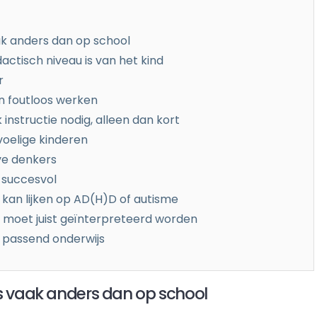
ak anders dan op school
dactisch niveau is van het kind
r
an foutloos werken
nstructie nodig, alleen dan kort
voelige kinderen
ve denkers
n succesvol
kan lijken op AD(H)D of autisme
g moet juist geïnterpreteerd worden
 passend onderwijs
is vaak anders dan op school