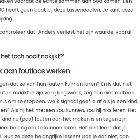
n maken voordat de echte sommen aan bod komen. Een
t 100 heeft geen baat bij deze tussendoelen. Je kunt deze
jking.
 controleer dat! Anders verliest het zijn waarde, vooral
et toch nooit nakijkt?’
jk aan foutloos werken
ggen dat ze van hun fouten kunnen leren? En is dat niet
fouten maakt in zijn verrijkingswerk, zeg dan niet meteen
er is om te stoppen. Welk signaal geef je af als je een kind
n? Als hij het meteen zou kunnen, zou hij niks leren. Het
et kind nu (pas) fouten aan het maken is en tegen zijn
ieel belang om te kunnen leren. Het kind leert dat je
Gun ze deze belangrijke lessen! Doe je dat niet, dan