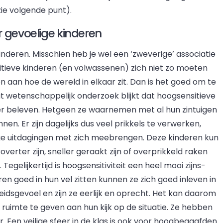
ie volgende punt).
r gevoelige kinderen
nderen. Misschien heb je wel een ‘zweverige’ associatie
sitieve kinderen (en volwassenen) zich niet zo moeten
aan hoe de wereld in elkaar zit. Dan is het goed om te
Uit wetenschappelijk onderzoek blijkt dat hoogsensitieve
er beleven. Hetgeen ze waarnemen met al hun zintuigen
en. Er zijn dagelijks dus veel prikkels te verwerken,
dige uitdagingen met zich meebrengen. Deze kinderen kun
verter zijn, sneller geraakt zijn of overprikkeld raken
gelijkertijd is hoogsensitiviteit een heel mooi zijns-
 goed in hun vel zitten kunnen ze zich goed inleven in
dsgevoel en zijn ze eerlijk en oprecht. Het kan daarom
s ruimte te geven aan hun kijk op de situatie. Ze hebben
er. Een veilige sfeer in de klas is ook voor hoogbegaafden