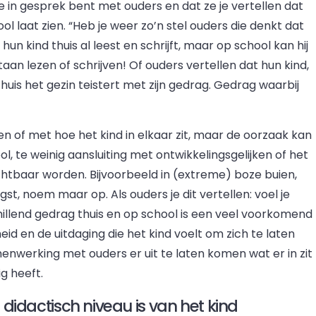
 in gesprek bent met ouders en dat ze je vertellen dat
ol laat zien. “Heb je weer zo’n stel ouders die denkt dat
hun kind thuis al leest en schrijft, maar op school kan hij
an lezen of schrijven! Of ouders vertellen dat hun kind,
, thuis het gezin teistert met zijn gedrag. Gedrag waarbij
 of met hoe het kind in elkaar zit, maar de oorzaak kan
l, te weinig aansluiting met ontwikkelingsgelijken of het
zichtbaar worden. Bijvoorbeeld in (extreme) boze buien,
st, noem maar op. Als ouders je dit vertellen: voel je
schillend gedrag thuis en op school is een veel voorkomend
d en de uitdaging die het kind voelt om zich te laten
enwerking met ouders er uit te laten komen wat er in zit
g heeft.
t didactisch niveau is van het kind