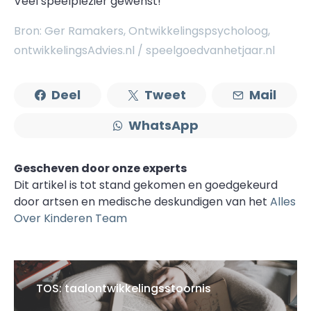
Veel speelplezier gewenst!
Bron: Ger Ramakers, Ontwikkelingspsycholoog,
ontwikkelingsAdvies.nl / speelgoedvanhetjaar.nl
Deel
Tweet
Mail
WhatsApp
Gescheven door onze experts
Dit artikel is tot stand gekomen en goedgekeurd
door artsen en medische deskundigen van het
Alles
Over Kinderen Team
TOS: taalontwikkelingsstoornis