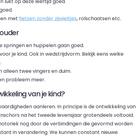
 lukt op deze leeftijd goed.
 goed.
nnen met
fietsen zonder zijwieltjes
, rolschaatsen etc.
 ouder
e springen en huppelen gaan goed.
oor je kind. Ook in wedstrijdvorm. Bekijk eens welke
.
 alleen twee vingers en duim.
geen probleem meer.
kkeling van je kind?
 vaardigheden aanleren. In principe is de ontwikkeling van
nschors na het tweede levensjaar grotendeels voltooid.
e motoriek nog door de verbindingen die gevormd worden
nstant in verandering. We kunnen constant nieuwe