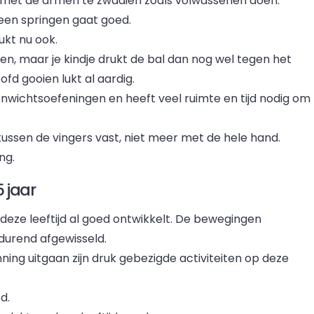
ok met de armen te zwaaien zoals volwassenen doen.
heen springen gaat goed.
ukt nu ook.
n, maar je kindje drukt de bal dan nog wel tegen het
fd gooien lukt al aardig.
venwichtsoefeningen en heeft veel ruimte en tijd nodig om
 tussen de vingers vast, niet meer met de hele hand.
ng.
5 jaar
 deze leeftijd al goed ontwikkelt. De bewegingen
durend afgewisseld.
ing uitgaan zijn druk gebezigde activiteiten op deze
d.