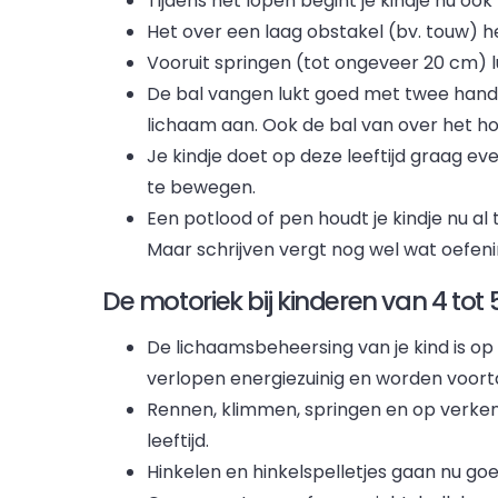
Tijdens het lopen begint je kindje nu o
Het over een laag obstakel (bv. touw) 
Vooruit springen (tot ongeveer 20 cm) l
De bal vangen lukt goed met twee hande
lichaam aan. Ook de bal van over het hoo
Je kindje doet op deze leeftijd graag e
te bewegen.
Een potlood of pen houdt je kindje nu al
Maar schrijven vergt nog wel wat oefeni
De motoriek bij kinderen van 4 tot 
De lichaamsbeheersing van je kind is op
verlopen energiezuinig en worden voort
Rennen, klimmen, springen en op verkenn
leeftijd.
Hinkelen en hinkelspelletjes gaan nu goe