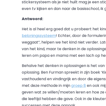
stickersysteem als je niet huilt mag je een st
even tv kijken en dan naar de basisschool, ik g
Antwoord:
Het is al heel erg goed dat u probeert het k
beloningssysteem
! Echter, door de formuler
weggaat”, helpen we het kind niet verder. L
van het kind, maar te denken in de oplossing
leren om papa en mama met een lach op het g
Behalve het denken in oplossingen is het van
oplossing. Ben Furman spreekt in zijn boek ‘Kid
vasthoudend en vindingrijk en door die eigens
met deze methode in mijn
groep 8
en ook mij
geven wat ze willen/moeten leren en hoe ze d
die leeftijd hebben die gave. Ook in de kleu
successen met deze aanpak.