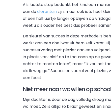
Als laatste stap bedenkt het kind een manier 
aan de
dierentuin
zijn, maar ook iets heel kle
of een half uurtje langer opblijven op vrijdag
weet u als ouder het best dus probeer samen 
De sleutel van succes in deze methode is beha
werkt aan een doel wat uit hem zelf komt. Hij 
succeservaring met plezier aan een volgend 
in plaats van ‘niet’ en te focussen op de gewen
achter te moeten laten”, maar “Ik zou het fant
als ik weg ga.” Succes en vooral veel plezier
een feest!
Niet meer naar wc willen op schoo
Mijn dochter is door de dag volledig droog m
wc moet. Ze is altijd zo braaf geweest en sin