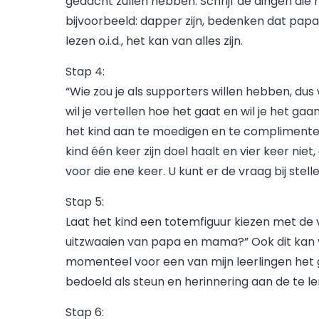
gedacht zullen hebben. Schrijf de dingen die
bijvoorbeeld: dapper zijn, bedenken dat pap
lezen o.i.d., het kan van alles zijn.
Stap 4:
“Wie zou je als supporters willen hebben, dus 
wil je vertellen hoe het gaat en wil je het ga
het kind aan te moedigen en te complimentere
kind één keer zijn doel haalt en vier keer n
voor die ene keer. U kunt er de vraag bij stelle
Stap 5:
Laat het kind een totemfiguur kiezen met de vr
uitzwaaien van papa en mama?” Ook dit kan va
momenteel voor een van mijn leerlingen het gev
bedoeld als steun en herinnering aan de te le
Stap 6: