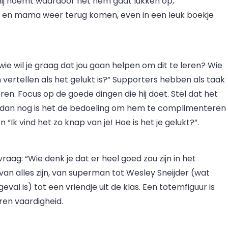
 hij noemt waardoor het hem gaat lukken op,
a en mama weer terug komen, even in een leuk boekje
wie wil je graag dat jou gaan helpen om dit te leren? Wie
an vertellen als het gelukt is?” Supporters hebben als taak
n. Focus op de goede dingen die hij doet. Stel dat het
iet, dan nog is het de bedoeling om hem te complimenteren
n “Ik vind het zo knap van je! Hoe is het je gelukt?”.
aag: “Wie denk je dat er heel goed zou zijn in het
n alles zijn, van superman tot Wesley Sneijder (wat
al is) tot een vriendje uit de klas. Een totemfiguur is
ren vaardigheid.