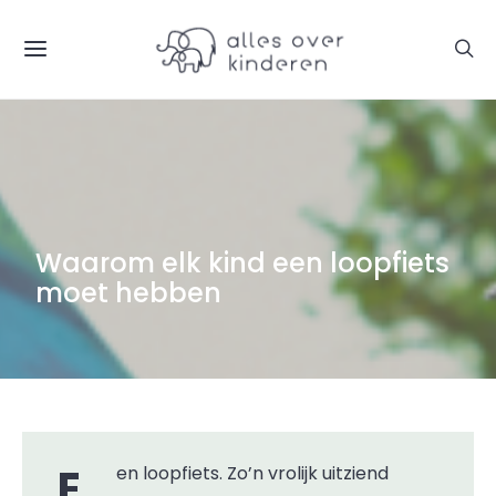
Waarom elk kind een loopfiets
moet hebben
Een loopfiets. Zo’n vrolijk uitziend