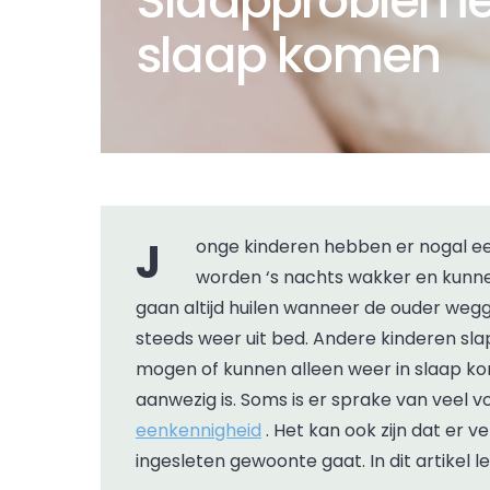
Slaapproblemen
slaap komen
Jonge kinderen hebben er nogal eens moeite mee om zelfstandig in slaap te komen of
worden ‘s nachts wakker en kunn
gaan altijd huilen wanneer de ouder weg
steeds weer uit bed. Andere kinderen slap
mogen of kunnen alleen weer in slaap ko
aanwezig is. Soms is er sprake van veel
eenkennigheid
. Het kan ook zijn dat er
ingesleten gewoonte gaat. In dit artikel le