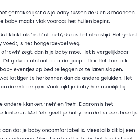
het gemakkelijkst als je baby tussen de 0 en 3 maanden
 je baby maakt vlak voordat het huilen begint.
 klinkt als ‘nah’ of ‘neh’, dan is het etenstijd. Het geluid
by voedt, is het hongergevoel weg.
 of ‘owh’ zegt, dan is je baby moe. Het is vergelijkbaar
 Dit geluid ontstaat door de gaapreflex. Het kan ook
je baby eventjes op bed te leggen of te laten slapen.
k wat lastiger te herkennen dan de andere geluiden. Het
 van darmkrampjes. Vaak kijkt je baby hier moeilijk bij.
wee andere klanken, ‘neh’ en ‘heh’. Daarom is het
 luisteren. Met ‘eh’ geeft je baby aan dat er een boertje
aan dat je baby oncomfortabel is. Meestal is dit bij een
ders voorkomen. Misschien heeft je baby het koud of juist