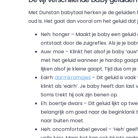
Met Dunstan babytaal herken je de geluiden 
oud is. Het gaat dan vooral om het geluid dat
Neh: honger – Maakt je baby een geluid dat
ontstaat door de zuigreflex. Als je je ba
Auw: moe – Klinkt het alsof je baby ‘auw’
met het geluid wanneer je hardop gaapt.
lijken alsof je kleine gaapt. Tijd dus om 
Eairh:
darmkrampjes
– Dit geluid is vaa
klinkt als ‘eairh’. Je baby heeft dan last
Soms trekt hij ook zijn benen op.
Eh: boertje dwars – Dit geluid lijkt op t
belangrijk om goed naar de beginklank te
naar buiten moet.
Heh: oncomfortabel gevoel – ‘Heh’ geeft 
volle luier. Maar het kan ook bij iets an