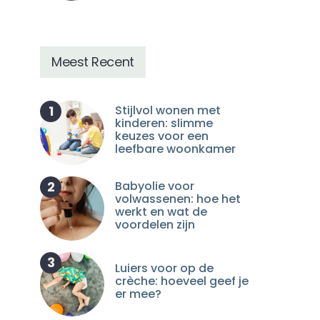
Meest Recent
1
Stijlvol wonen met
kinderen: slimme
keuzes voor een
leefbare woonkamer
2
Babyolie voor
volwassenen: hoe het
werkt en wat de
voordelen zijn
Prematuurkleding: wat heb je
Tummy Tub: badt
nodig voor je te vroeg geboren
kleintje
3
Luiers voor op de
baby?
crèche: hoeveel geef je
er mee?