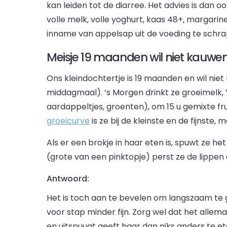
kan leiden tot de diarree. Het advies is dan o
volle melk, volle yoghurt, kaas 48+, margarine
inname van appelsap uit de voeding te schr
Meisje 19 maanden wil niet kauwe
Ons kleindochtertje is 19 maanden en wil niet
middagmaal). ’s Morgen drinkt ze groeimelk, 
aardappeltjes, groenten), om 15 u gemixte fr
groeicurve
is ze bij de kleinste en de fijnste,
Als er een brokje in haar eten is, spuwt ze he
(grote van een pinktopje) perst ze de lippen 
Antwoord:
Het is toch aan te bevelen om langszaam te 
voor stap minder fijn. Zorg wel dat het allemaa
en uitspuugt geeft haar dan niks anders te ete