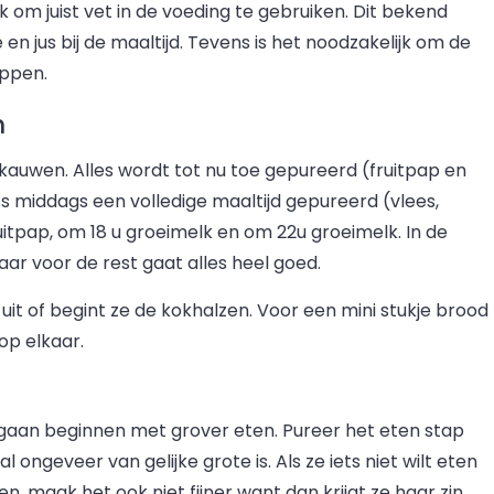
ok om juist vet in de voeding te gebruiken. Dit bekend
 en jus bij de maaltijd. Tevens is het noodzakelijk om de
appen.
n
 kauwen. Alles wordt tot nu toe gepureerd (fruitpap en
’s middags een volledige maaltijd gepureerd (vlees,
uitpap, om 18 u groeimelk en om 22u groeimelk. In de
 maar voor de rest gaat alles heel goed.
t uit of begint ze de kokhalzen. Voor een mini stukje brood
op elkaar.
gaan beginnen met grover eten. Pureer het eten stap
l ongeveer van gelijke grote is. Als ze iets niet wilt eten
n, maak het ook niet fijner want dan krijgt ze haar zin.