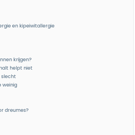
gie en kipeiwitallergie
innen krijgen?
malt helpt niet
 slecht
e weinig
oor dreumes?