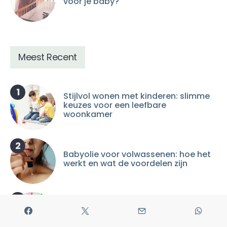
voor je baby?
Meest Recent
1
Stijlvol wonen met kinderen: slimme
keuzes voor een leefbare
woonkamer
2
Babyolie voor volwassenen: hoe het
werkt en wat de voordelen zijn
3
Luiers voor op de crèche: hoeveel
geef je er mee?